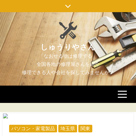
Skip
to
content
しゅうりやさん
パソコン・家電製品
埼玉県
関東