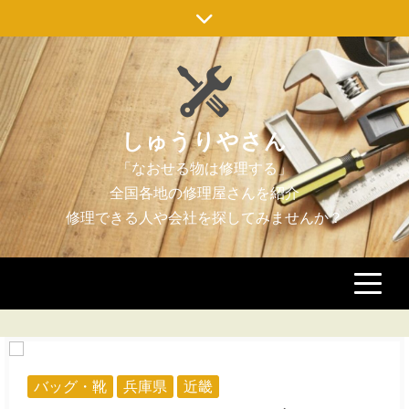
Skip
to
content
しゅうりやさん
バッグ・靴
兵庫県
近畿