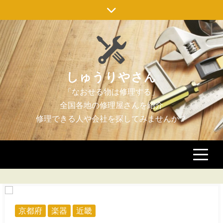
Skip
to
content
しゅうりやさん
京都府
楽器
近畿