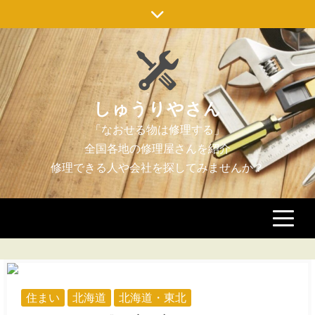
Skip
to
content
しゅうりやさん
住まい
北海道
北海道・東北