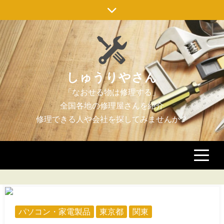
Skip
to
content
しゅうりやさん
パソコン・家電製品
東京都
関東