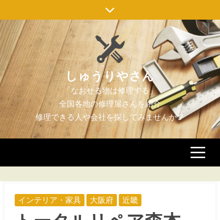
Skip
to
content
しゅうりやさん
インテリア・家具
大阪府
近畿
トータルリペア森本