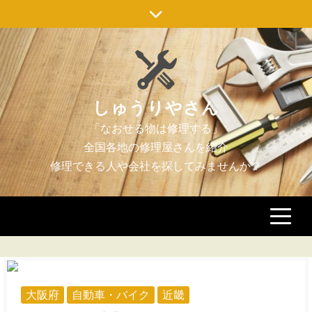
Skip
to
content
しゅうりやさん
大阪府
自動車・バイク
近畿