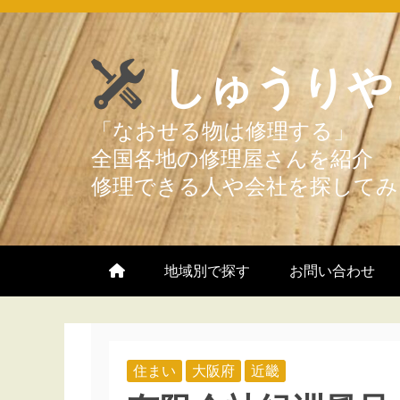
Skip
to
しゅうりや
content
地域別で探す
お問い合わせ
住まい
大阪府
近畿