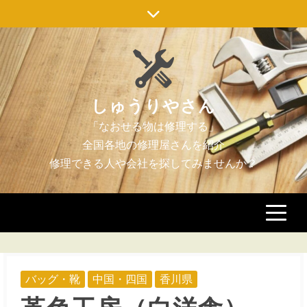
Skip
to
content
しゅうりやさん
バッグ・靴
中国・四国
香川県
革色工房（白洋舎）