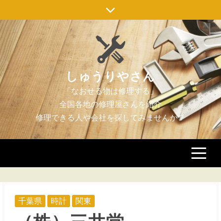
Skip
to
content
しゅうりやさん
千葉県
時計
関東
（株）三井堂